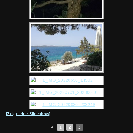
[Zeige eine Slideshow]
◄
1
2
3