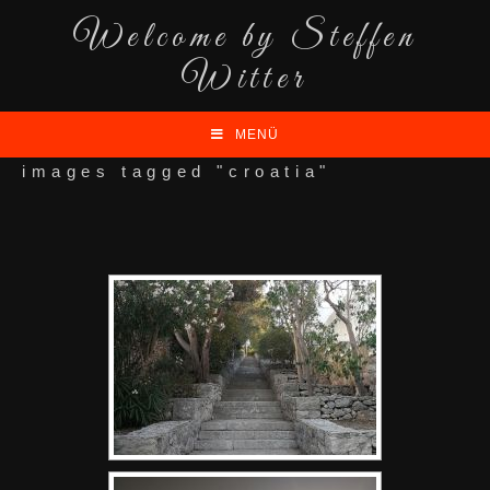
Welcome by Steffen
Witter
MENÜ
images tagged "croatia"