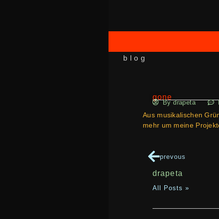
blog
gone
By
drapeta
Aus musikalischen Grün
mehr um meine Projekte
prevous
drapeta
All Posts »