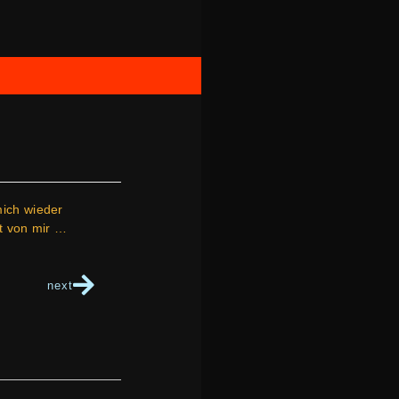
mich wieder
t von mir …
next