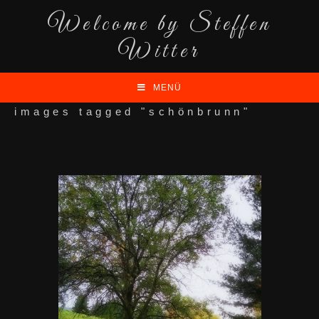
Welcome by Steffen
Witter
MENÜ
images tagged "schönbrunn"