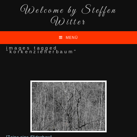
Welcome by Steffen
Witter
MENÜ
images tagged
"korkenzieherbaum"